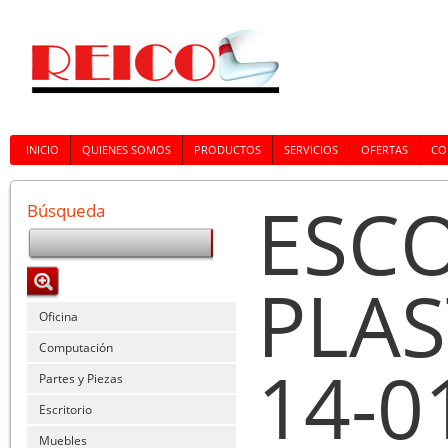
INICIO
QUIENES SOMOS
PRODUCTOS
SERVICIOS
OFERTAS
CO
ESC
Búsqueda
PLAS
Oficina
Computación
14-0
Partes y Piezas
Escritorio
Muebles