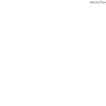
reicol.cl fu