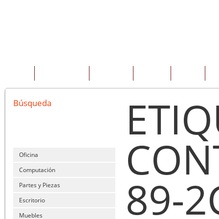
INICIO
QUIENES SOMOS
PRODUCTOS
SERVICIOS
OFERTAS
CO
ETIQ
Búsqueda
CON
Oficina
Computación
89-2
Partes y Piezas
Escritorio
Muebles