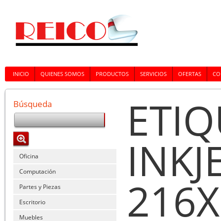
INICIO
QUIENES SOMOS
PRODUCTOS
SERVICIOS
OFERTAS
CO
ETIQ
Búsqueda
INKJ
Oficina
Computación
216X
Partes y Piezas
Escritorio
Muebles