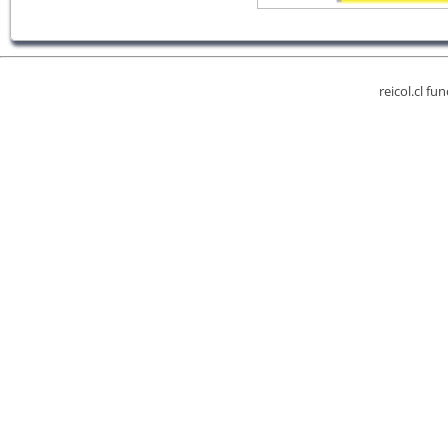
reicol.cl fu