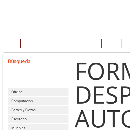
INICIO
QUIENES SOMOS
PRODUCTOS
SERVICIOS
OFERTAS
CO
FOR
Búsqueda
DESP
Oficina
Computación
AUT
Partes y Piezas
Escritorio
Muebles