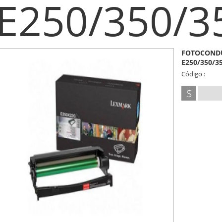
E250/350/3
FOTOCONDU
E250/350/3
Código :
$