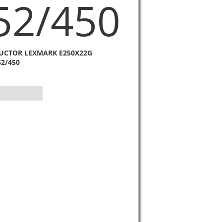
52/450
CTOR LEXMARK E250X22G
52/450