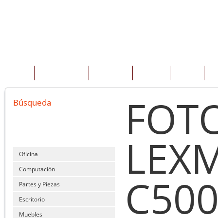
INICIO
QUIENES SOMOS
PRODUCTOS
SERVICIOS
OFERTAS
CO
FOT
Búsqueda
LEX
Oficina
Computación
C500
Partes y Piezas
Escritorio
Muebles