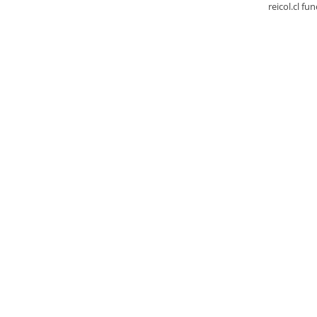
reicol.cl fu