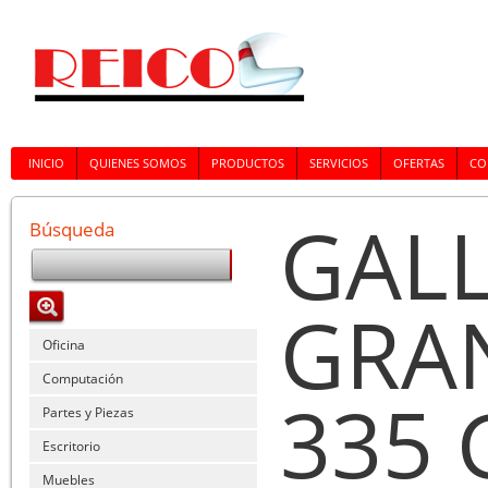
INICIO
QUIENES SOMOS
PRODUCTOS
SERVICIOS
OFERTAS
CO
GAL
Búsqueda
GRA
Oficina
Computación
335 
Partes y Piezas
Escritorio
Muebles