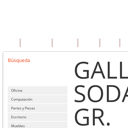
INICIO
QUIENES SOMOS
PRODUCTOS
SERVICIOS
OFERTAS
CO
GAL
Búsqueda
SOD
Oficina
Computación
GR.
Partes y Piezas
Escritorio
Muebles