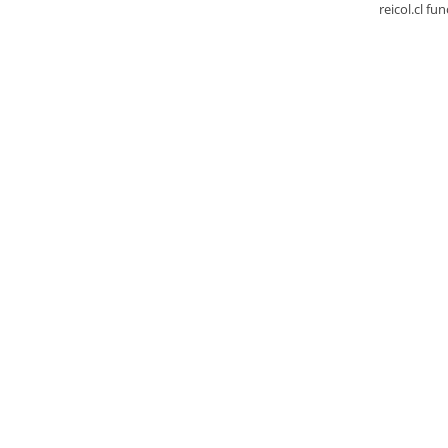
reicol.cl fu