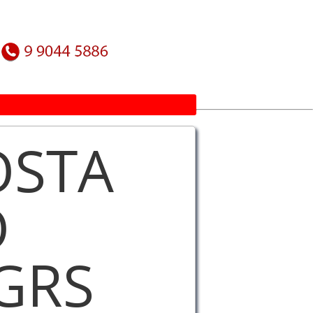
OSTA
O
 GRS