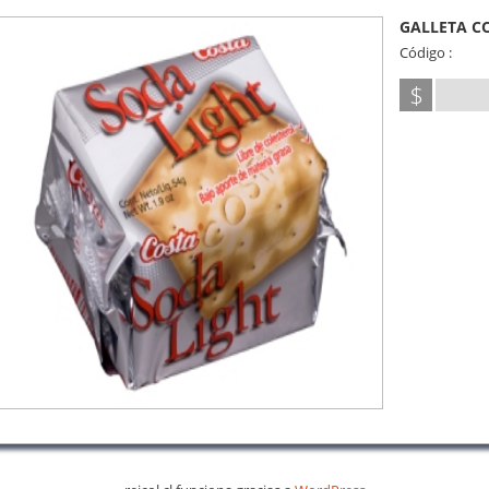
GALLETA CO
Código :
$