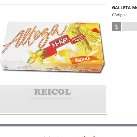
GALLETA M
Código :
$