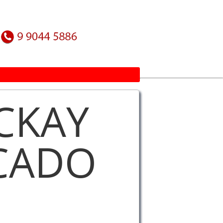
CKAY
CADO