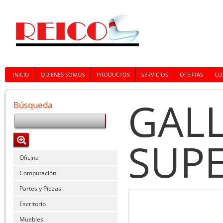
INICIO
QUIENES SOMOS
PRODUCTOS
SERVICIOS
OFERTAS
CO
GAL
Búsqueda
SUPE
Oficina
Computación
Partes y Piezas
Escritorio
Muebles