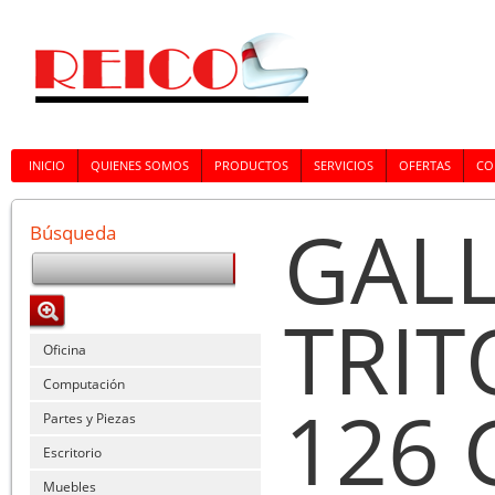
INICIO
QUIENES SOMOS
PRODUCTOS
SERVICIOS
OFERTAS
CO
GAL
Búsqueda
TRIT
Oficina
Computación
126 
Partes y Piezas
Escritorio
Muebles