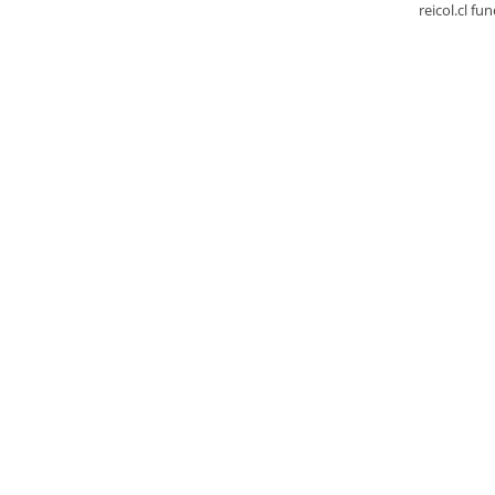
reicol.cl fu