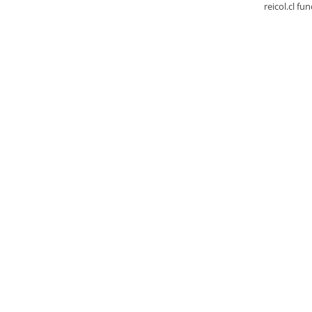
reicol.cl fu