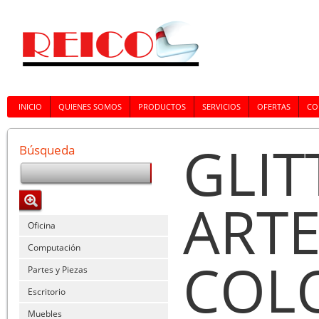
INICIO
QUIENES SOMOS
PRODUCTOS
SERVICIOS
OFERTAS
CO
GLIT
Búsqueda
ARTE
Oficina
Computación
COL
Partes y Piezas
Escritorio
Muebles