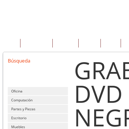
INICIO
QUIENES SOMOS
PRODUCTOS
SERVICIOS
OFERTAS
CO
GRA
Búsqueda
DVD 
Oficina
Computación
NEG
Partes y Piezas
Escritorio
Muebles