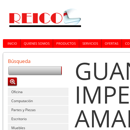
INICIO
QUIENES SOMOS
PRODUCTOS
SERVICIOS
OFERTAS
CO
GUA
Búsqueda
IMP
Oficina
Computación
AMA
Partes y Piezas
Escritorio
Muebles