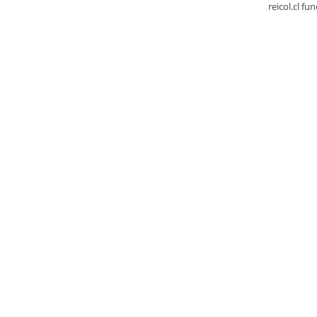
reicol.cl fu