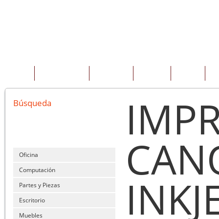
INICIO
QUIENES SOMOS
PRODUCTOS
SERVICIOS
OFERTAS
CO
IMP
Búsqueda
CANO
Oficina
Computación
INKJ
Partes y Piezas
Escritorio
Muebles