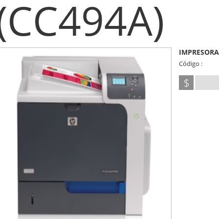
(CC494A)
IMPRESORA
Código :
$