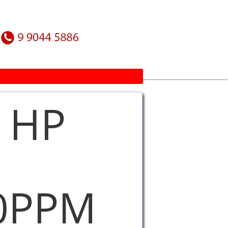
 HP
0PPM