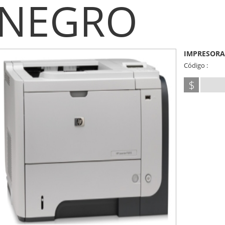
NEGRO
IMPRESORA
Código :
$