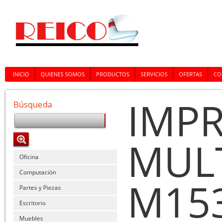
INICIO
QUIENES SOMOS
PRODUCTOS
SERVICIOS
OFERTAS
CO
IMP
Búsqueda
MULT
Oficina
Computación
M15
Partes y Piezas
Escritorio
Muebles