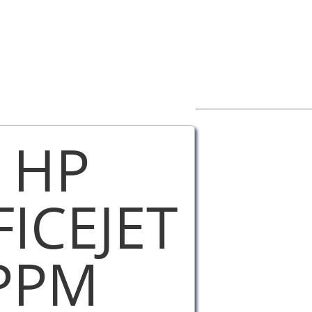
 HP
FICEJET
2PPM