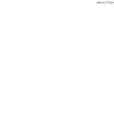
reicol.cl fu