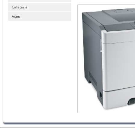
Cafetería
Aseo