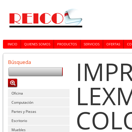
INICIO
QUIENES SOMOS
PRODUCTOS
SERVICIOS
OFERTAS
CO
IMP
Búsqueda
LEX
Oficina
Computación
COL
Partes y Piezas
Escritorio
Muebles