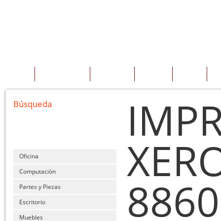
INICIO
QUIENES SOMOS
PRODUCTOS
SERVICIOS
OFERTAS
CO
IMP
Búsqueda
XER
Oficina
Computación
886
Partes y Piezas
Escritorio
Muebles