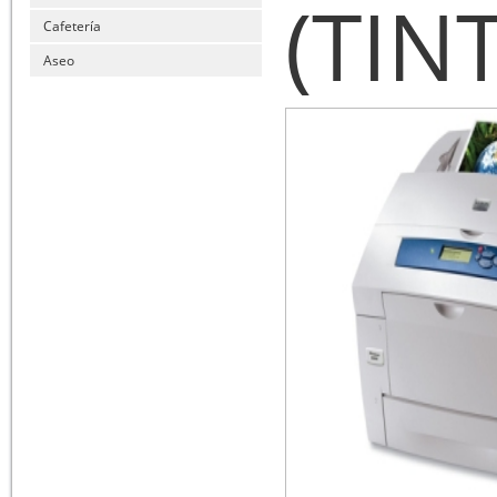
(TIN
Cafetería
Aseo