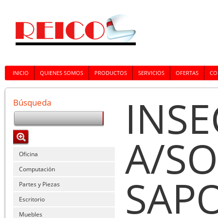
INICIO
QUIENES SOMOS
PRODUCTOS
SERVICIOS
OFERTAS
CO
INSE
Búsqueda
A/SO
Oficina
Computación
SAPO
Partes y Piezas
Escritorio
Muebles