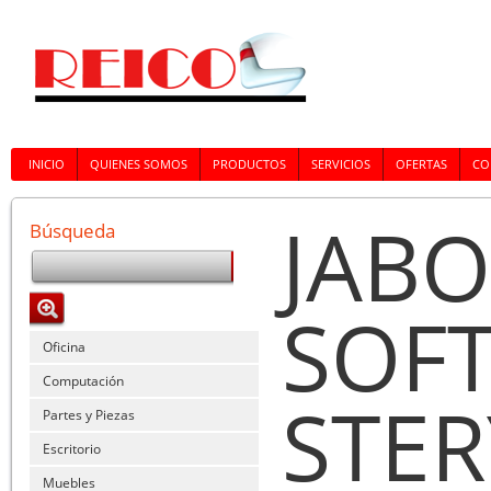
INICIO
QUIENES SOMOS
PRODUCTOS
SERVICIOS
OFERTAS
CO
JABO
Búsqueda
SOF
Oficina
Computación
STE
Partes y Piezas
Escritorio
Muebles