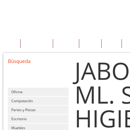
INICIO
QUIENES SOMOS
PRODUCTOS
SERVICIOS
OFERTAS
CO
JABO
Búsqueda
ML. 
Oficina
Computación
HIGI
Partes y Piezas
Escritorio
Muebles