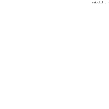
reicol.cl fu