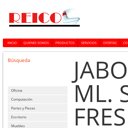
INICIO
QUIENES SOMOS
PRODUCTOS
SERVICIOS
OFERTAS
CO
JABO
Búsqueda
ML. 
Oficina
Computación
FRES
Partes y Piezas
Escritorio
Muebles