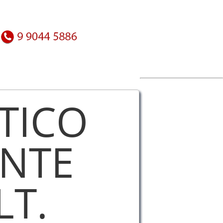
TICO
NTE
LT.