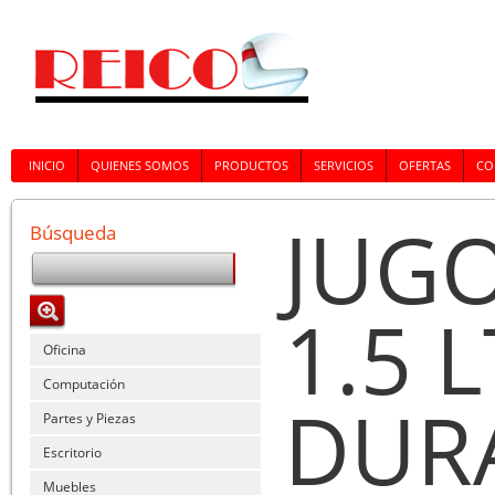
INICIO
QUIENES SOMOS
PRODUCTOS
SERVICIOS
OFERTAS
CO
JUG
Búsqueda
1.5 
Oficina
Computación
DUR
Partes y Piezas
Escritorio
Muebles