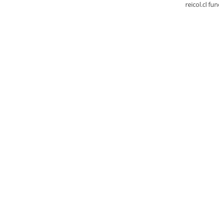
reicol.cl fu