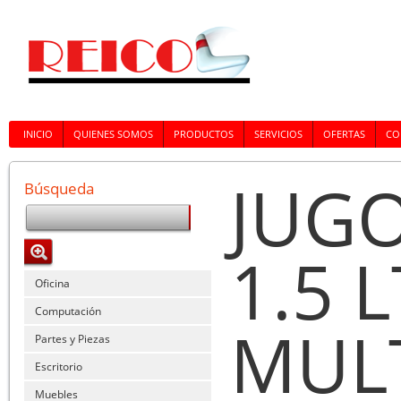
INICIO
QUIENES SOMOS
PRODUCTOS
SERVICIOS
OFERTAS
CO
JUG
Búsqueda
1.5 
Oficina
Computación
MUL
Partes y Piezas
Escritorio
Muebles