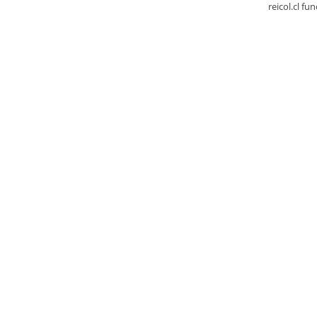
reicol.cl fu