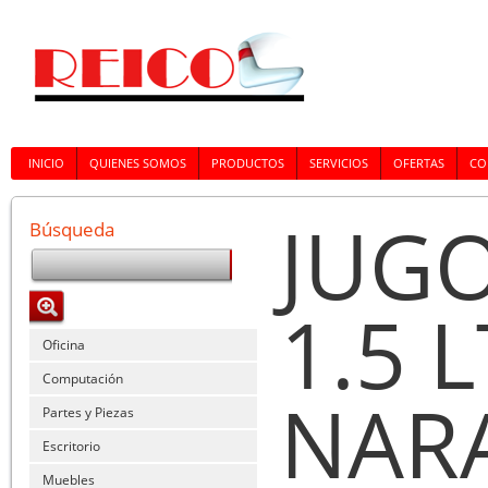
INICIO
QUIENES SOMOS
PRODUCTOS
SERVICIOS
OFERTAS
CO
JUG
Búsqueda
1.5 
Oficina
Computación
NAR
Partes y Piezas
Escritorio
Muebles