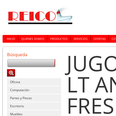
INICIO
QUIENES SOMOS
PRODUCTOS
SERVICIOS
OFERTAS
CO
JUGO
Búsqueda
LT A
Oficina
Computación
FRES
Partes y Piezas
Escritorio
Muebles