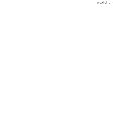
reicol.cl fu