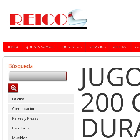
INICIO
QUIENES SOMOS
PRODUCTOS
SERVICIOS
OFERTAS
CO
JUG
Búsqueda
200 
Oficina
Computación
DUR
Partes y Piezas
Escritorio
Muebles