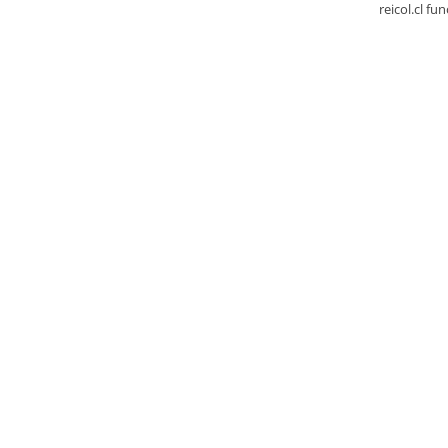
reicol.cl fu