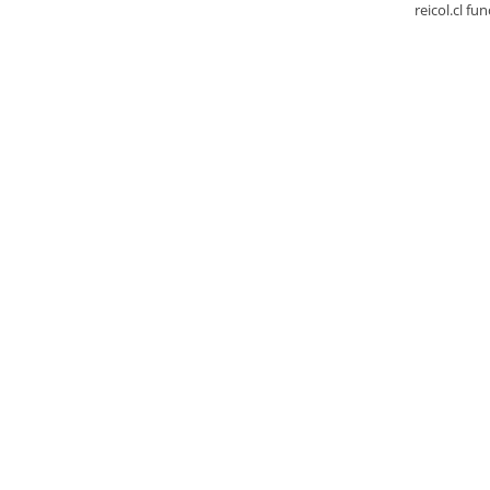
reicol.cl fu