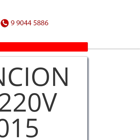
NCION
 220V
015