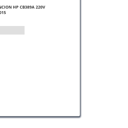
NCION HP CB389A 220V
015