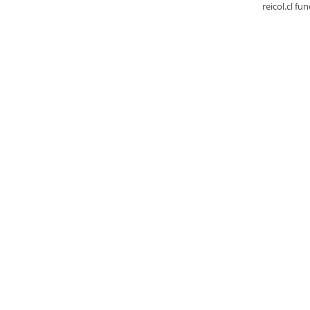
reicol.cl fu