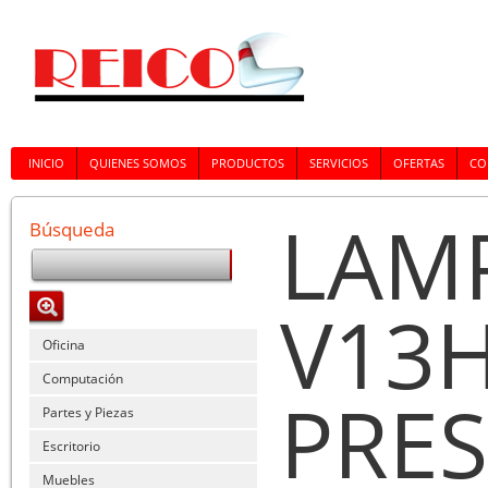
INICIO
QUIENES SOMOS
PRODUCTOS
SERVICIOS
OFERTAS
CO
LAM
Búsqueda
V13
Oficina
Computación
PRES
Partes y Piezas
Escritorio
Muebles