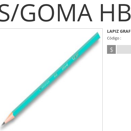
S/GOMA H
LAPIZ GRAF
Código :
$