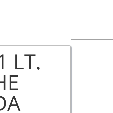
1 LT.
HE
DA