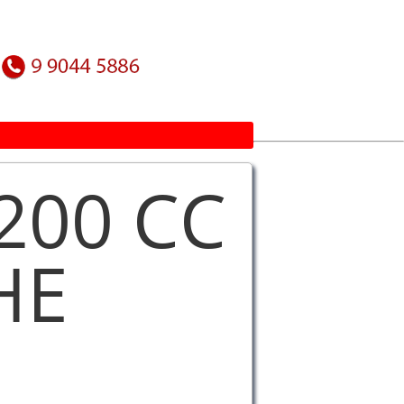
 200 CC
HE