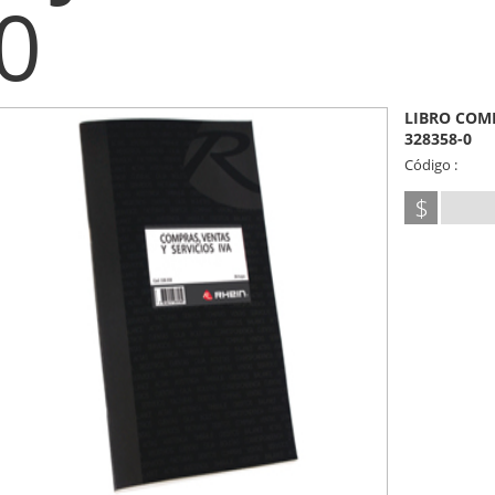
0
LIBRO COMP
328358-0
Código :
$