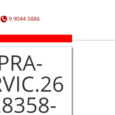
PRA-
VIC.26
28358-