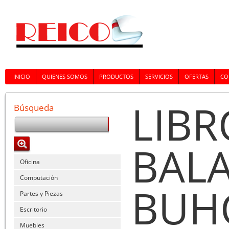
INICIO
QUIENES SOMOS
PRODUCTOS
SERVICIOS
OFERTAS
CO
LIBR
Búsqueda
BALA
Oficina
Computación
BUH
Partes y Piezas
Escritorio
Muebles