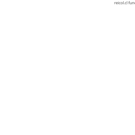
reicol.cl fu