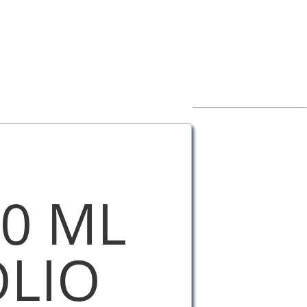
60 ML
OLIO