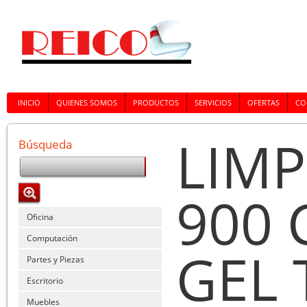
INICIO
QUIENES SOMOS
PRODUCTOS
SERVICIOS
OFERTAS
CO
LIMP
Búsqueda
900 
Oficina
Computación
GEL 
Partes y Piezas
Escritorio
Muebles