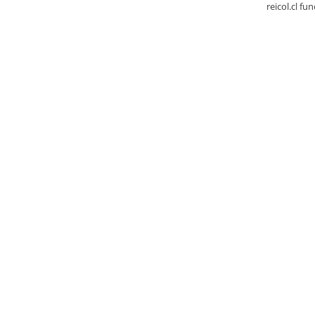
reicol.cl fu