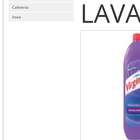
LAV
Cafetería
Aseo