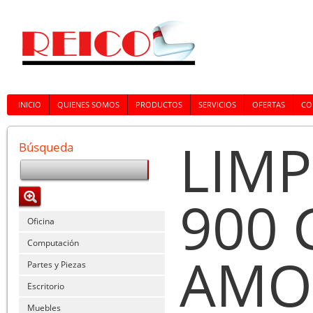
INICIO
QUIENES SOMOS
PRODUCTOS
SERVICIOS
OFERTAS
CO
LIMP
Búsqueda
900 
Oficina
Computación
AMO
Partes y Piezas
Escritorio
Muebles