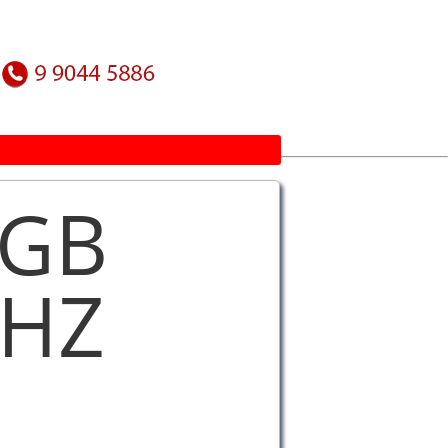
1GB
MHZ