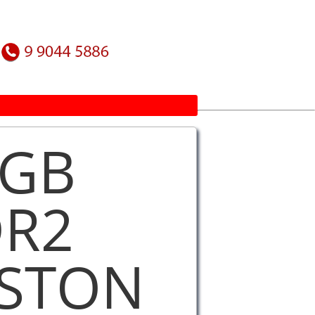
2GB
DR2
GSTON