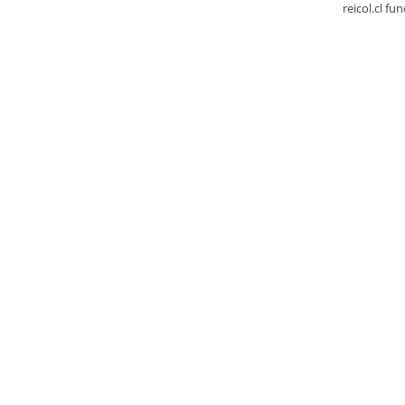
reicol.cl fu