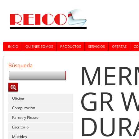
INICIO
QUIENES SOMOS
PRODUCTOS
SERVICIOS
OFERTAS
CO
MER
Búsqueda
GR 
Oficina
Computación
DUR
Partes y Piezas
Escritorio
Muebles