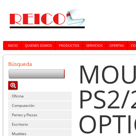
INICIO
QUIENES SOMOS
PRODUCTOS
SERVICIOS
OFERTAS
CO
MOU
Búsqueda
PS2
Oficina
Computación
OPT
Partes y Piezas
Escritorio
Muebles