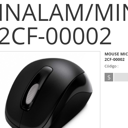
INALAM/MIN
2CF-00002
MOUSE MIC
2CF-00002
Código :
$