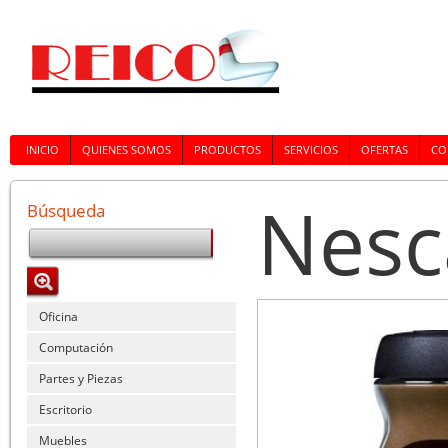
INICIO
QUIENES SOMOS
PRODUCTOS
SERVICIOS
OFERTAS
CO
Nesc
Búsqueda
Oficina
Computación
Partes y Piezas
Escritorio
Muebles