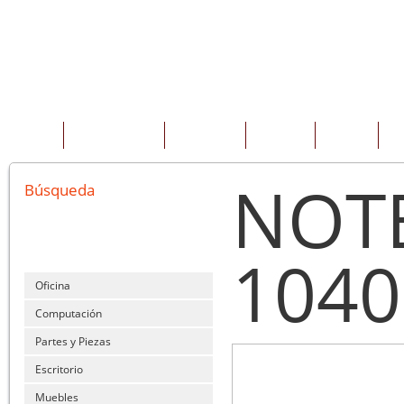
INICIO
QUIENES SOMOS
PRODUCTOS
SERVICIOS
OFERTAS
CO
NOT
Búsqueda
1040
Oficina
Computación
Partes y Piezas
Escritorio
Muebles